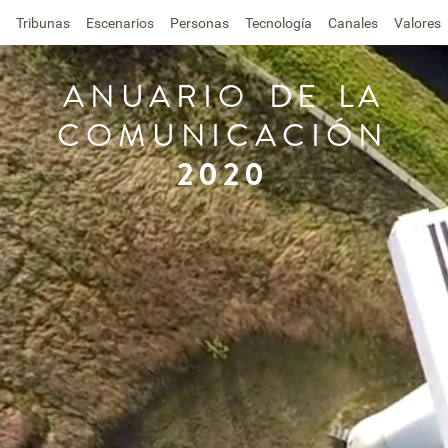
Tribunas
Escenarios
Personas
Tecnología
Canales
Valores
ANUARIO
DE
LA
COMUNICACIÓN
2020