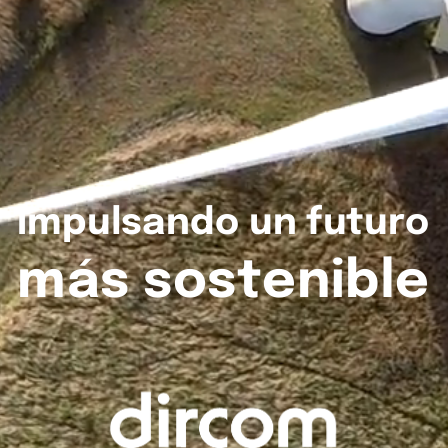
Impulsando
un
futuro
más
sostenible