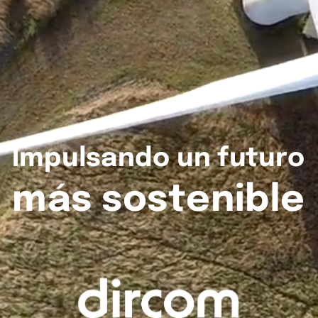
Impulsando
un
futuro
más
sostenible