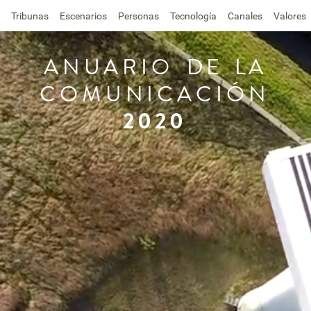
Tribunas
Escenarios
Personas
Tecnología
Canales
Valores
ANUARIO
DE
LA
COMUNICACIÓN
2020