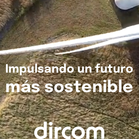
Impulsando
un
futuro
más
sostenible