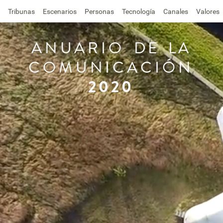
Tribunas
Escenarios
Personas
Tecnología
Canales
Valores
ANUARIO
DE
LA
COMUNICACIÓN
2020