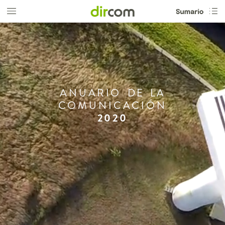
ANUARIO
DE
LA
COMUNICACIÓN
2020