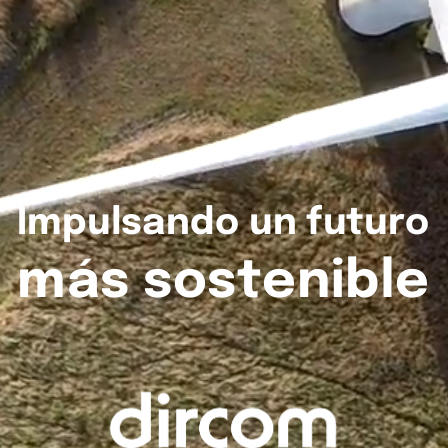
Impulsando
un
futuro
más
sostenible