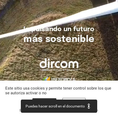
Impulsando
un
futuro
más
sostenible
Este sitio usa cookies y permite tener control sobre los que
se autoriza activar o no
Aceptar todo
Personalizar
Puedes hacer scroll en el documento
Política de confidencialidad
Continuar sin aceptar >