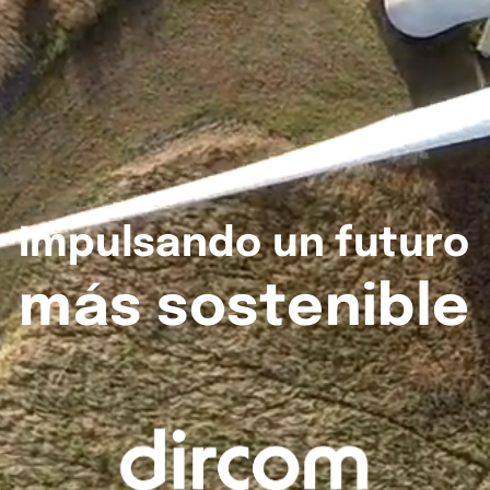
Impulsando
un
futuro
más
sostenible