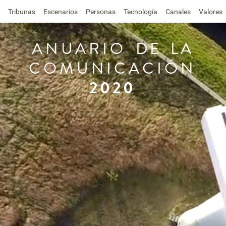
Tribunas
Escenarios
Personas
Tecnología
Canales
Valores
ANUARIO
DE
LA
COMUNICACIÓN
2020