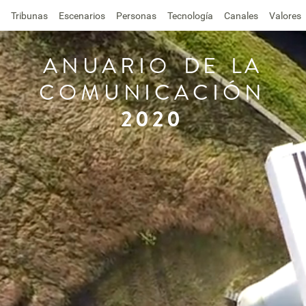
Tribunas
Escenarios
Personas
Tecnología
Canales
Valores
ANUARIO
DE
LA
COMUNICACIÓN
2020