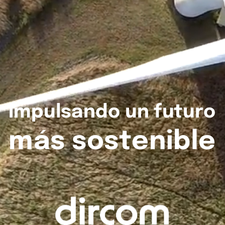
Impulsando
un
futuro
más
sostenible