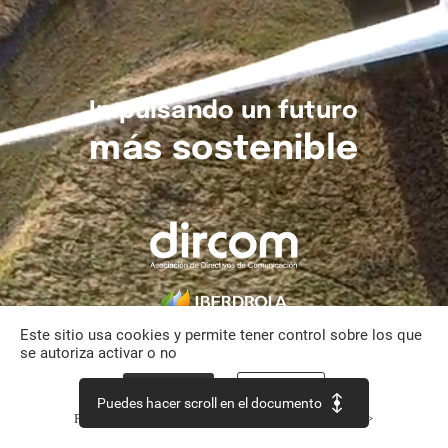
Impulsando
un
futuro
más
sostenible
Este sitio usa cookies y permite tener control sobre los que
se autoriza activar o no
Aceptar todo
Personalizar
Puedes hacer scroll en el documento
Política de confidencialidad
Continuar sin aceptar >