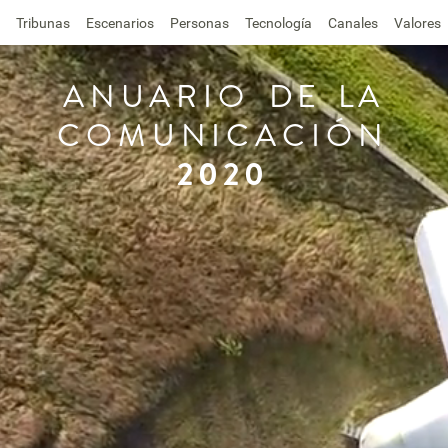
Tribunas
Escenarios
Personas
Tecnología
Canales
Valores
ANUARIO
DE
LA
COMUNICACIÓN
2020