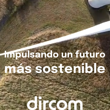
Impulsando
un
futuro
más
sostenible