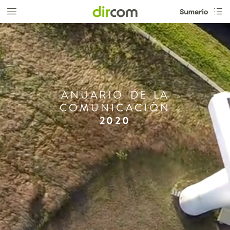
ANUARIO
DE
LA
COMUNICACIÓN
2020