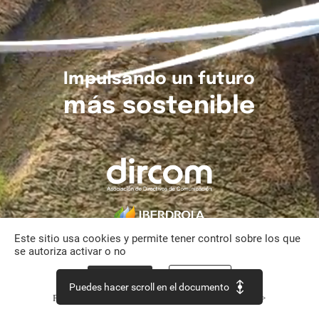
Impulsando
un
futuro
más
sostenible
Este sitio usa cookies y permite tener control sobre los que
se autoriza activar o no
Aceptar todo
Personalizar
Puedes hacer scroll en el documento
Política de confidencialidad
Continuar sin aceptar >