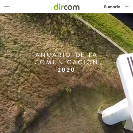
ANUARIO
DE
LA
COMUNICACIÓN
2020