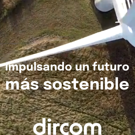
Impulsando
un
futuro
más
sostenible