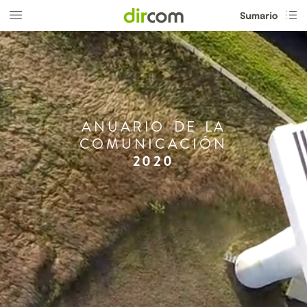
ANUARIO
DE
LA
COMUNICACIÓN
2020