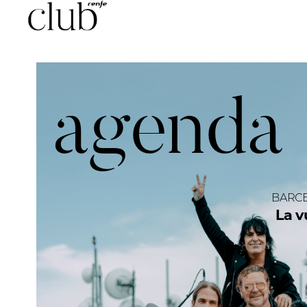
agenda
BARCE
La
v