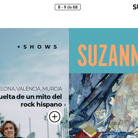
8 - 9
de
68
+SHOWS
LONA,
VALÈNCIA,
MURCIA
uelta
de
un
mito
del
rock
hispano