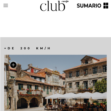
+DE
200
KM/H
Abajo
izquierda,
interior
del
espacio
multidisciplinar
PalmKids
.
El
ponte
do
Burgo
(en
primer
termino)
y
el
ponte
das
Correntes
cruzan
el
río
Lez
(abajo
derecha).
La
empedrada
praza
da
Estrela
(arriba).