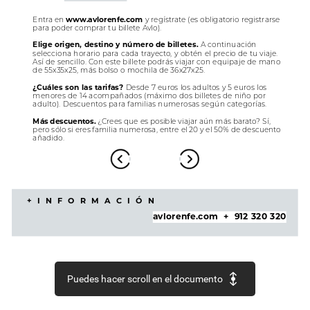
Entra
en
www.avlorenfe.com
y
regístrate
(es
obligatorio
registrarse
para
poder
comprar
tu
billete
Avlo).
Elige
origen,
destino
y
número
de
billetes.
A
continuación
selecciona
horario
para
cada
trayecto,
y
obtén
el
precio
de
tu
viaje.
Así
de
sencillo.
Con
este
billete
podrás
viajar
con
equipaje
de
mano
de
55x35x25,
más
bolso
o
mochila
de
36x27x25.
¿Cuáles
son
las
tarifas?
Desde
7
euros
los
adultos
y
5
euros
los
menores
de
14
acompañados
(máximo
dos
billetes
de
niño
por
adulto).
Descuentos
para
familias
numerosas
según
categorías.
Más
descuentos.
¿Crees
que
es
posible
viajar
aún
más
barato?
Sí,
pero
sólo
si
eres
familia
numerosa,
entre
el
20
y
el
50%
de
descuento
añadido.
+INFORMACIÓN
avlorenfe.com
+
912
320
320
Puedes hacer scroll en el documento