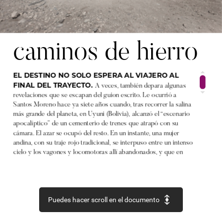
caminos
de
hierro
EL
DESTINO
NO
SOLO
ESPERA
AL
VIAJERO
AL
FINAL
DEL
TRAYECTO.
A
veces,
también
depara
algunas
revelaciones
que
se
escapan
del
guion
escrito.
Le
ocurrió
a
Santos
Moreno
hace
ya
siete
años
cuando,
tras
recorrer
la
salina
más
grande
del
planeta,
en
Uyuni
(Bolivia),
alcanzó
el
“escenario
apocalíptico”
de
un
cementerio
de
trenes
que
atrapó
con
su
cámara.
El
azar
se
ocupó
del
resto.
En
un
instante,
una
mujer
andina,
con
su
traje
rojo
tradicional,
se
interpuso
entre
un
intenso
cielo
y
los
vagones
y
locomotoras
allí
abandonados,
y
que
en
los
años
40
transportaban
oro,
plata,
cobre
o
estaño.
“Un
juego
cromático
entre
tonos
fríos
y
cálidos”,
en
palabras
del
fotógrafo,
que
otorga
la
necesaria
belleza,
el
pertinaz
movimiento
y
una
muestra
de
humanidad
en
un
depósito
casi
fantasmal.
SELECCIONADA.
‘Uyuni’.
Santos
Moreno
Villar.
ffe.es
Puedes hacer scroll en el documento