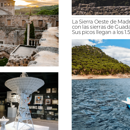
La
Sierra
Oeste
de
Madr
con
las
sierras
de
Guad
Sus
picos
llegan
a
los
1.