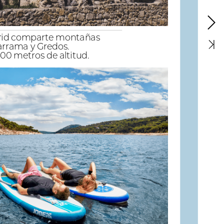
id
comparte
montañas
arrama
y
Gredos.
500
metros
de
altitud.