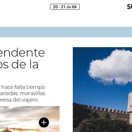
20 - 21
de
68
endente
endente
os
os
de
de
la
la
d
hace
falta
tiempo
ariadas:
maravillas
presa
del
viajero.