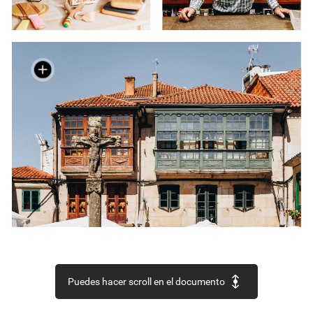
El
artesano
Luis
Portabales
realiza
piezas
en
madera
bajo
la
firma
Carballo
Estrela
(arriba
izda.).
Miguel
Araújo
(arriba
a
la
derecha)
dirige,
junto
a
su
primo
Luis,
Ferraxaría
Gallega.
Un
cruceiro
del
siglo
XV
preside
la
pintoresca
praza
da
Leña
(abajo).
Puedes hacer scroll en el documento