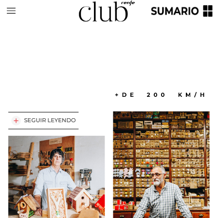
+DE
200
KM/H
SEGUIR
LEYENDO