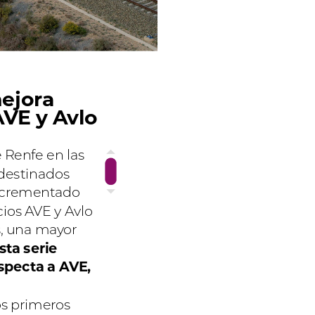
ejora
AVE
y
Avlo
e
Renfe
en
las
destinados
ncrementado
cios
AVE
y
Avlo
,
una
mayor
sta
serie
specta
a
AVE,
os
primeros