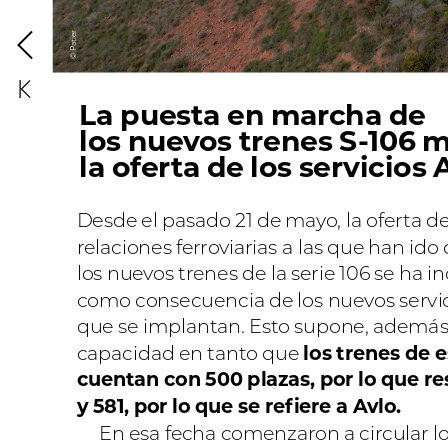
Patier
dizaje
©
riunfar
La
puesta
en
marcha
de
los
nuevos
trenes
S-106
m
la
oferta
de
los
servicios
Desde
el
pasado
21
de
mayo,
la
oferta
d
relaciones
ferroviarias
a
las
que
han
ido
los
nuevos
trenes
de
la
serie
106
se
ha
i
como
consecuencia
de
los
nuevos
servi
que
se
implantan.
Esto
supone,
además
capacidad
en
tanto
que
los
trenes
de
e
cuentan
con
500
plazas,
por
lo
que
re
y
581,
por
lo
que
se
refiere
a
Avlo.
En
esa
fecha
comenzaron
a
circular
l