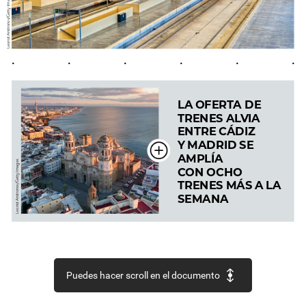
Andronov/Getty
Leonid
•
•
•
•
•
•
LA
OFERTA
DE
TRENES
ALVIA
ENTRE
CÁDIZ
Y
MADRID
SE
AMPLÍA
Images
CON
OCHO
Andronov/Getty
TRENES
MÁS
A
LA
SEMANA
Leonid
Puedes hacer scroll en el documento