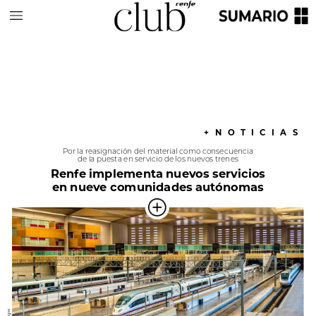
+NOTICIAS
Por
la
reasignación
del
material
como
consecuencia
de
la
puesta
en
servicio
de
los
nuevos
trenes
Renfe
implementa
nuevos
servicios
en
nueve
comunidades
autónomas
Images