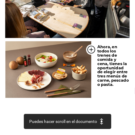
Ahora,
en
todos
los
trenes
de
comida
y
cena,
tienes
la
oportunidad
de
elegir
entre
tres
menús
de
carne,
pescado
o
pasta.
Puedes hacer scroll en el documento