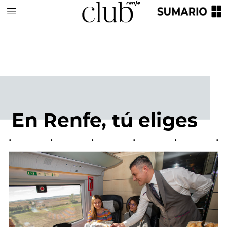
En
Renfe,
tú
eliges
•
•
•
•
•
•