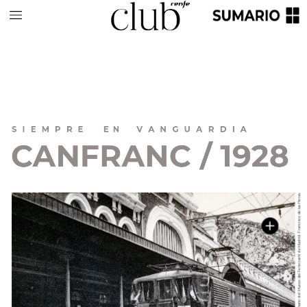
SIEMPRE
EN
VANGUARDIA
CANFRANC
/
1928
Heras.
las
de
Francisco
Madrid.
de
Ferrocarril
del
Museo
del