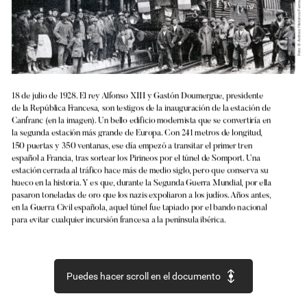
Ferroviario
Histórico
Archivo
©
Foto:
18
de
julio
de
1928.
El
rey
Alfonso
XIII
y
Gastón
Doumergue,
presidente
de
la
República
Francesa,
son
testigos
de
la
inauguración
de
la
estación
de
Canfranc
(en
la
imagen).
Un
bello
edificio
modernista
que
se
convertiría
en
la
segunda
estación
más
grande
de
Europa.
Con
241
metros
de
longitud,
150
puertas
y
350
ventanas,
ese
día
empezó
a
transitar
el
primer
tren
español
a
Francia,
tras
sortear
los
Pirineos
por
el
túnel
de
Somport.
Una
estación
cerrada
al
tráfico
hace
más
de
medio
siglo,
pero
que
conserva
su
hueco
en
la
historia.
Y
es
que,
durante
la
Segunda
Guerra
Mundial,
por
ella
pasaron
toneladas
de
oro
que
los
nazis
expoliaron
a
los
judíos.
Años
antes,
en
la
Guerra
Civil
española,
aquel
túnel
fue
tapiado
por
el
bando
nacional
para
evitar
cualquier
incursión
francesa
a
la
península
ibérica.
Puedes hacer scroll en el documento