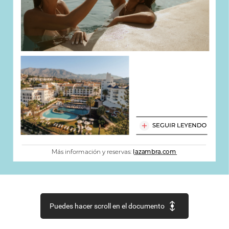
SEGUIR
LEYENDO
Más
información
y
reservas:
lazambra.com
Puedes hacer scroll en el documento