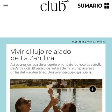
CLUB
RENFE
PARA
LA
ZAMBRA
Vivir
el
lujo
relajado
de
La
Zambra
Así
es
una
jornada
de
ensueño
en
uno
de
los
hoteles
estrella
de
Andalucía.
El
viajero
disfrutará
de
mil
y
un
placeres
a
orillas
del
Mediterráneo.
Una
vivencia
que
deja
huella.