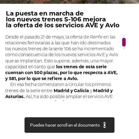
©
La
puesta
en
marcha
de
los
nuevos
trenes
S-106
mejora
la
oferta
de
los
servicios
AVE
y
Avlo
Desde
el
pasado
21
de
mayo,
la
oferta
de
Renfe
en
las
relaciones
ferroviarias
a
las
que
han
ido
destinados
los
nuevos
trenes
de
la
serie
106
se
ha
incrementado
como
consecuencia
de
los
nuevos
servicios
AVE
y
Avlo
que
se
implantan.
Esto
supone,
además,
una
mayor
capacidad
en
tanto
que
los
trenes
de
esta
serie
cuentan
con
500
plazas,
por
lo
que
respecta
a
AVE,
y
581,
por
lo
que
se
refiere
a
Avlo.
En
esa
fecha
comenzaron
a
circular
los
primeros
trenes
de
la
serie
entre
Madrid
y
Galicia
y
Madrid
y
Asturias.
Así,
ha
sido
posible
ampliar
el
servicio
AVE
en
Galicia,
en
concreto
desde
Orense,
hasta
las
ciu-
dades
de
Vigo,
Pontevedra,
Vilagarcía,
Santiago
y
A
Coruña,
así
como
implantarlo
por
primera
vez
en
Oviedo
y
Gijón,
en
el
caso
de
Asturias.
Puedes hacer scroll en el documento
También
el
21
de
mayo
los
trenes
de
la
serie
106
identificados
con
el
servicio
Avlo
se
pusieron
en
mar-
cha
en
las
conexiones
entre
Madrid,
Aragón,
Cataluña,