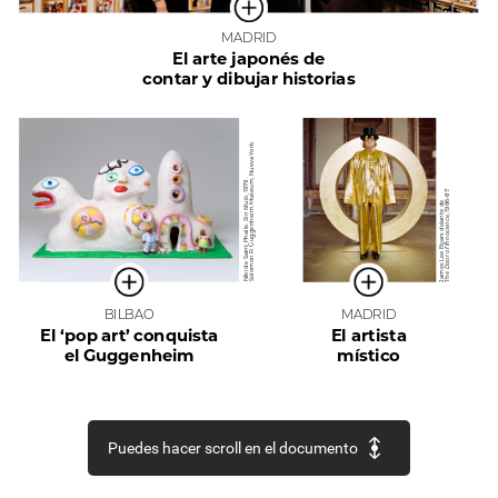
MADRID
El
arte
japonés
de
contar
y
dibujar
historias
York.
Nueva
Museum,
1979.
1986-87.
título,
de
Guggenheim
delante
Sin
Innocence,
Phalle.
Byars
Saint
of
R.
Lee
Door
Solomon
de
James
Niki
The
BILBAO
MADRID
El
‘pop
art’
conquista
El
artista
el
Guggenheim
místico
Puedes hacer scroll en el documento