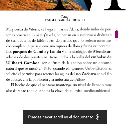
Texto
TXEMA
GARCÍA
CRESPO
Muy
cerca
de
Vitoria,
se
llega
al
mar
de
Álava,
donde
miles
de
per-
sonas
practican
windsurf
y
vela,
se
bañan
en
sus
playas
o
disfrutan
de
sus
decenas
de
kilómetros
de
sendas
que
lo
rodean
mientras
contemplan
un
paisaje
con
una
riqueza
de
flora
y
fauna
exuberante.
parques
de
Garaio
y
Landa
Mendixur
Los
y
el
ornitológico
de
,
embalse
de
además
de
dos
puertos
náuticos,
todos
a
la
orilla
del
Ullibarri-Gamboa
,
son
el
fruto
de
la
acción
sobre
un
entorno
natural
que
se
inició
en
1930,
cuando
el
ingeniero
Uribe-Etxebarria
río
Zadorra
solicitó
el
permiso
para
retener
las
aguas
del
con
el
fin
de
abastecer
a
la
población
y
la
industria
de
Bilbao.
El
hecho
de
que
el
pantano
mantenga
un
nivel
de
llenado
muy
alto
durante
todo
el
año
es
la
clave
de
su
éxito
medioambiental.
Jagoba
Bengoa
es
guía
del
parque
ornitológico
de
Mendixur,
que
cuenta
con
un
kilómetro
de
senderos
y
dos
observatorios
de
aves.
“Tanta
agua
resulta
de
un
atractivo
irrechazable
para
las
aves
que
viven
todo
el
año
aquí
y
para
las
migratorias.
Contamos
con
pobla-
Puedes hacer scroll en el documento
ciones
de
anátidas
y
garzas,
en
comparación
con
otros
humedales
cercanos”,
comenta.
Mendixur
vive
en
un
discreto
segundo
plano,
lejos
del
bullicio