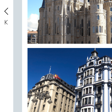
Arriba,
Palacio
Episcopal
en
Astor
abajo,
edificios
modernistas
en
L