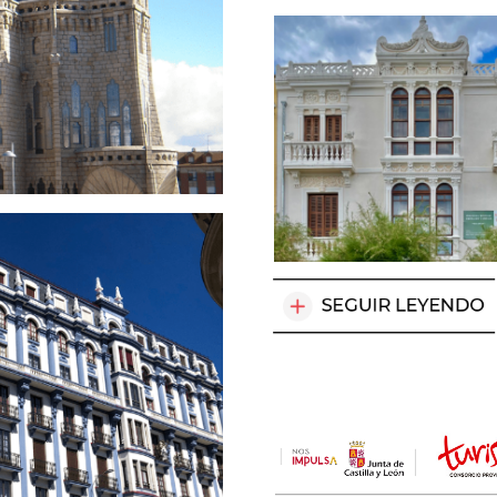
ga;
eón.
SEGUIR
LEYENDO