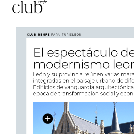
CLUB
CLUB
RENFE
RENFE
PARA
PARA
IBIZA
TURISLEÓN
El
El
espectáculo
espectáculo
de
de
modernismo
modernismo
leo
leo
León
y
su
provincia
reúnen
varias
mara
integradas
en
el
paisaje
urbano
de
dif
Edificios
de
vanguardia
arquitectónica
época
de
transformación
social
y
econ