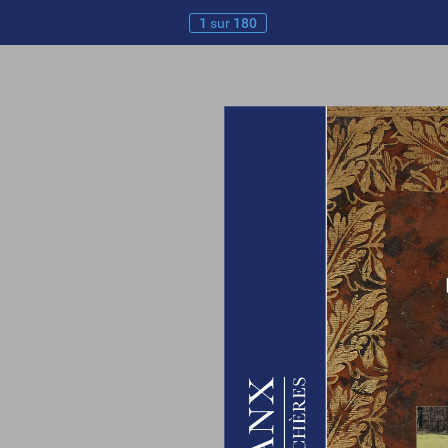
1
sur
180