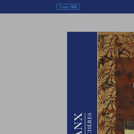
1
sur
180