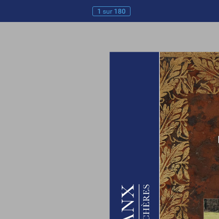
1
sur
180