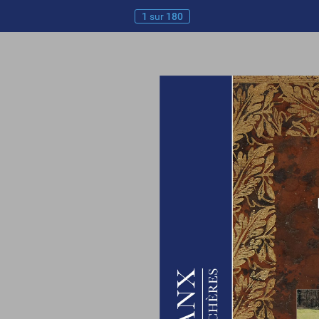
1
sur
180