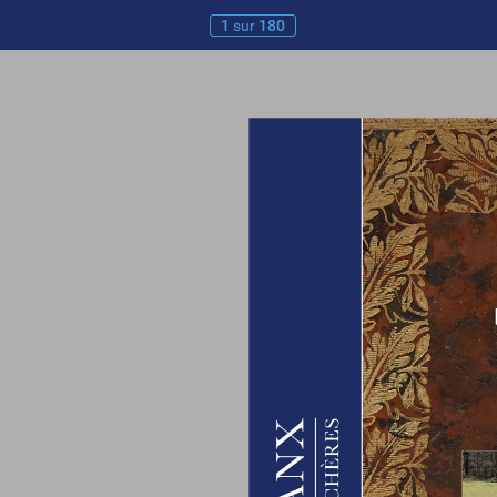
1
sur
180