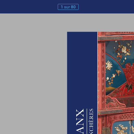
1
sur
80