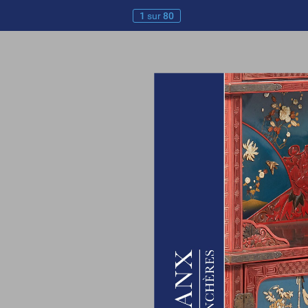
1
sur
80