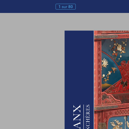
1
sur
80