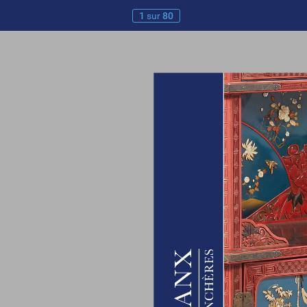
1
sur
80