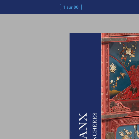
1
sur
80