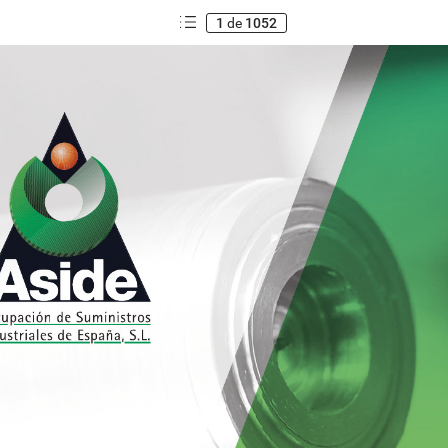
1
de
1052