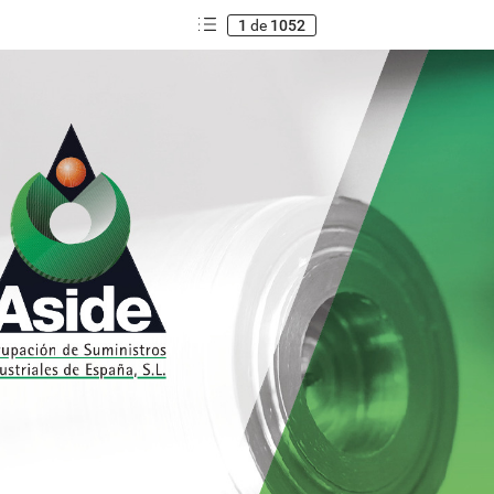
1
de
1052