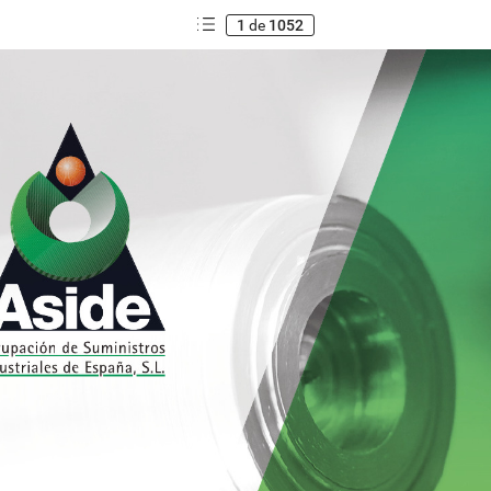
1
de
1052