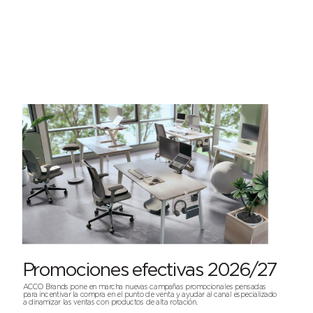
Pr
omociones efectiv
as 2026
/
2
7
A
C
C
O Br
ands pone en mar
cha nuev
as campañas pr
omocionales pensadas
par
a incentiv
ar la compr
a en el punto de v
enta y ayudar al canal especializado
a dinamizar las v
entas con pr
oductos de alta r
otación.