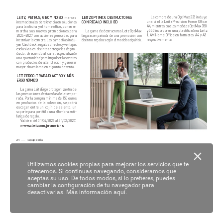
La compr
a de una OptiMax 225 incluye
LEITZ, PETRUS, GBC Y NOBO,
LEITZ OPTIMAX: DESTRUCT
ORAS
 mar
cas
una cizalla Leitz Pr
ecision Home Office
CON REGAL
O INCLUIDO
internacional
es de ref
erencia en soluciones
A4, mientras que l
os modelos OptiMax 350
para la oficina y el home offic
e, ponen en
y 550 incorpor
an una plastificador
a Leitz
mar
cha sus nuevas pr
omociones para
La gama de destructor
as Leitz OptiMax
iLAM Home Office en f
ormatos A4 y A3
2026–2027 con ac
ciones pensadas para
ll
ega acompañada de una pr
omoción con
r
espectivamente.
incentiv
ar la compra. Las c
ampañas inclu
-
distintos r
egalos según el model
o adquirido.
yen Cashback, r
egalos dir
ectos y ventajas
ex
clusivas en distintas c
ategorías de pr
o
-
ducto, ofr
eciendo al canal especializado
una oportunidad para impulsar las vent
as
con pr
oductos de alta r
otación y generar
mayor dinamismo en el punto de v
enta.
LEITZ ERGO: TRABAJO ACTIV
O Y MÁS
ERGONÓMICO
La gama Leitz Er
go protagoniza otr
a de
las pr
omociones destacadas de la tempo
-
rada. Por la c
ompra mínima de 150 euros
en pr
oductos de la col
ección, se podrá
escoger entr
e un cojín de asiento, un
soporte para portátil o una alf
ombra anti
-
fatiga de r
egalo.
V
alidez: del 01/04/2026 al 31/03/2027.
www
.leitz.c
om/pr
omotions
» 
24
 la papelería
Utilizamos cookies propias para mejorar los servicios que te
ofrecemos. Si continuas navegando, consideramos que
aceptas su uso. De todos modos, si lo prefieres, puedes
cambiar la configuración de tu navegador para
desactivarlas.
Más información aquí.