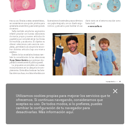
tras su uso. Gracias a es
tas c
aracterís
ticas,
ilustraciones de animal
es y vasos térmicos
diario tanto en el ent
orno escolar c
omo
se conviert
en en una opción práctica para
con pajit
a integrada, c
on un diseño er
go
-
fuera de él.
actividades al air
e libre y para la t
emporada
nómico y pensados par
a facilit
ar el uso
www
.safta.es
» 
de verano.
Safta también amplía l
os segmentos
infantil y esc
olar con nuevas c
olec
ciones
de mar
ca pr
opia y nuevos artícul
os de
papel
ería que compl
ementan las líneas
de mochilas y acc
esorios. El objetivo es
ofr
ecer col
ecciones cada vez más c
om
-
pl
etas, permitiendo al consumidor enc
on
-
trar distint
os artículos bajo una misma
estétic
a.
Dentr
o de las novedades destac
a tam
-
bién la consolidación de las c
ol
ecciones
K-pop Demon Hunters,
 que c
ontinúan des
-
pertando inter
és entr
e el público juvenil.
La pr
opuesta se compl
eta con nuev
as
incorpor
aciones en la categoría de c
om
-
pl
ementos. Entr
e ellas destacan las bot
e
-
llas térmicas lisas, model
os infantiles c
on
la papelería  
61
Utilizamos cookies propias para mejorar los servicios que te
ofrecemos. Si continuas navegando, consideramos que
aceptas su uso. De todos modos, si lo prefieres, puedes
cambiar la configuración de tu navegador para
desactivarlas.
Más información aquí.