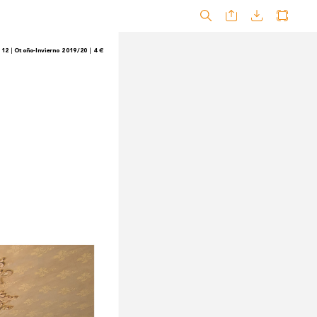
 12 
 Otoño-Invierno 2019/20 
 4 
|
|
€