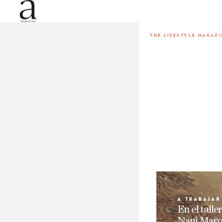
THE LIFESTYLE MA
GAZI
a trabaj
ar
En 
el 
taller
N
ani 
Marq