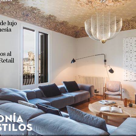
 
de 
lujo
nesia
os 
al
Retail
onía
s
tilo
s