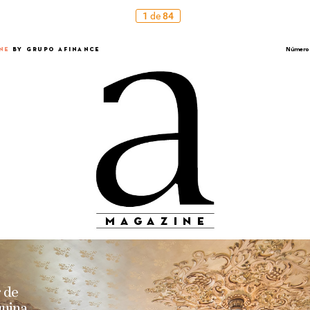
1
de
84
NE
 B
Y GRUPO AFINANCE
Número
ma
g
azine
 
de
uina