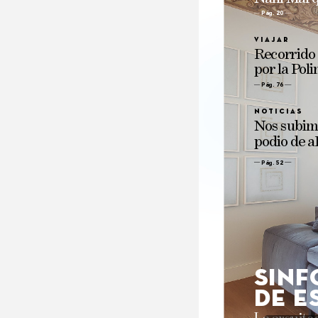
Pág. 20
Viaj
ar
Recorrido
por 
la 
P
oli
Pág. 76 
no
ticias
N
os 
subim
podio 
de 
a
Pág. 52
Sinf
de e