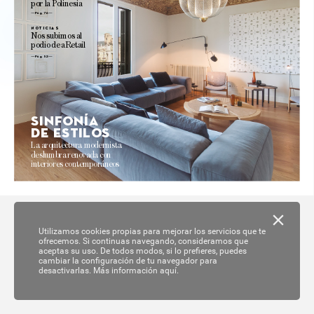
por 
la 
P
olinesia
Pág. 76 
no
ticias
N
os 
subimos 
al
podio 
de 
aRetail
Pág. 52
Sinf
onía
de es
tilo
s
La 
arquitectur
a modernista 
deslumbra 
reno
va
da 
con 
interiores 
contemporáneos 
Utilizamos cookies propias para mejorar los servicios que te
ofrecemos. Si continuas navegando, consideramos que
aceptas su uso. De todos modos, si lo prefieres, puedes
cambiar la configuración de tu navegador para
desactivarlas.
Más información aquí.