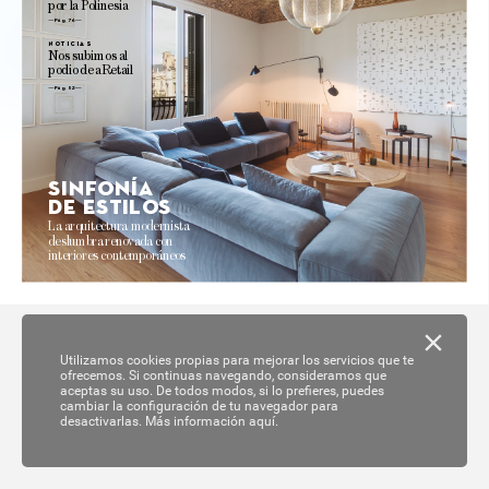
por 
la 
P
olinesia
Pág. 76 
no
ticias
N
os 
subimos 
al
podio 
de 
aRetail
Pág. 52
Sinf
onía
de es
tilo
s
La 
arquitectur
a modernista 
deslumbra 
reno
va
da 
con 
interiores 
contemporáneos 
Utilizamos cookies propias para mejorar los servicios que te
ofrecemos. Si continuas navegando, consideramos que
aceptas su uso. De todos modos, si lo prefieres, puedes
cambiar la configuración de tu navegador para
desactivarlas.
Más información aquí.