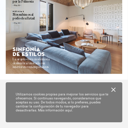
por 
la 
P
olinesia
Pág. 76 
no
ticias
N
os 
subimos 
al
podio 
de 
aRetail
Pág. 52
Sinf
onía
de es
tilo
s
La 
arquitectur
a modernista 
deslumbra 
reno
va
da 
con 
interiores 
contemporáneos 
Utilizamos cookies propias para mejorar los servicios que te
ofrecemos. Si continuas navegando, consideramos que
aceptas su uso. De todos modos, si lo prefieres, puedes
cambiar la configuración de tu navegador para
desactivarlas.
Más información aquí.