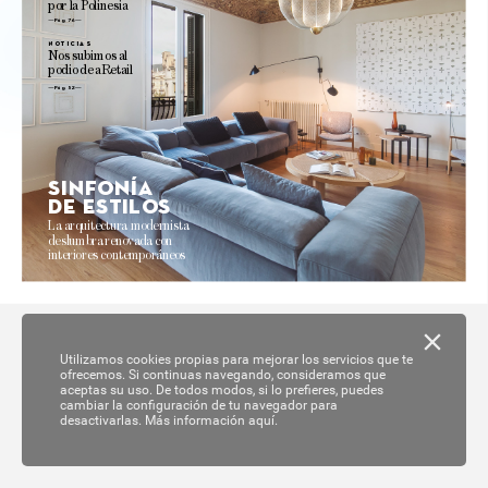
por 
la 
P
olinesia
Pág. 76 
no
ticias
N
os 
subimos 
al
podio 
de 
aRetail
Pág. 52
Sinf
onía
de es
tilo
s
La 
arquitectur
a modernista 
deslumbra 
reno
va
da 
con 
interiores 
contemporáneos 
Utilizamos cookies propias para mejorar los servicios que te
ofrecemos. Si continuas navegando, consideramos que
aceptas su uso. De todos modos, si lo prefieres, puedes
cambiar la configuración de tu navegador para
desactivarlas.
Más información aquí.