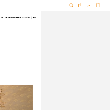
 12 
 Otoño-Invierno 2019/20 
 4 
|
|
€