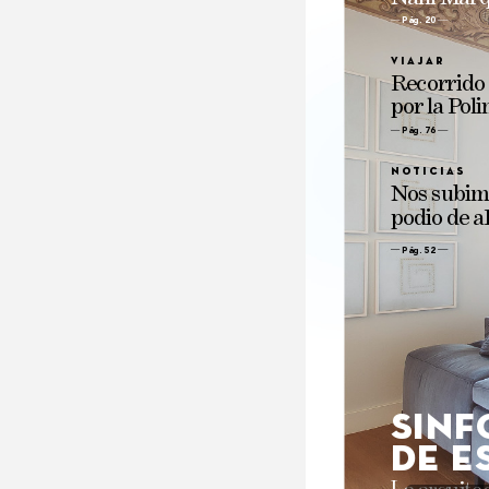
Pág. 20
Viaj
ar
Recorrido
por 
la 
P
oli
Pág. 76 
no
ticias
N
os 
subim
podio 
de 
a
Pág. 52
Sinf
de e