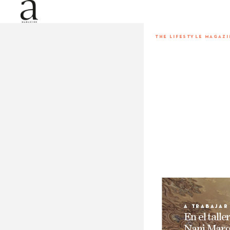
THE LIFESTYLE MA
GAZI
a trabaj
ar
En 
el 
taller
N
ani 
Marq