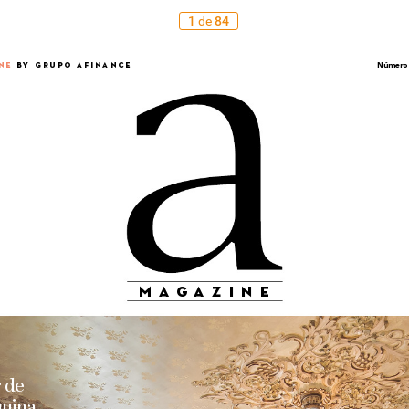
1
de
84
NE
 B
Y GRUPO AFINANCE
Número
ma
g
azine
 
de
uina