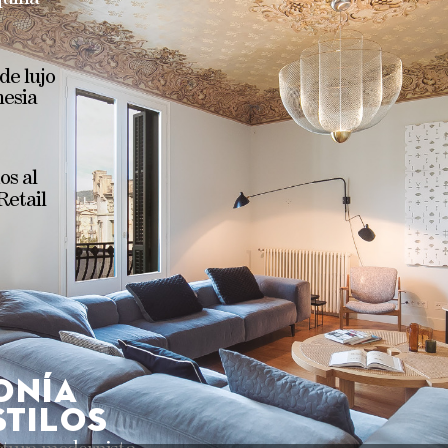
 
de 
lujo
nesia
os 
al
Retail
onía
s
tilo
s